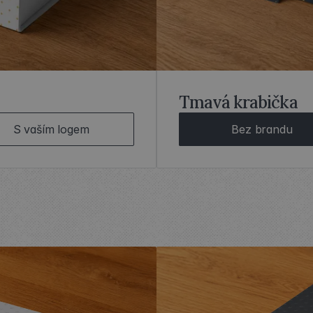
Tmavá krabička
S vaším logem
Bez brandu
NEUTRÁLNÍ
KRABIČKY