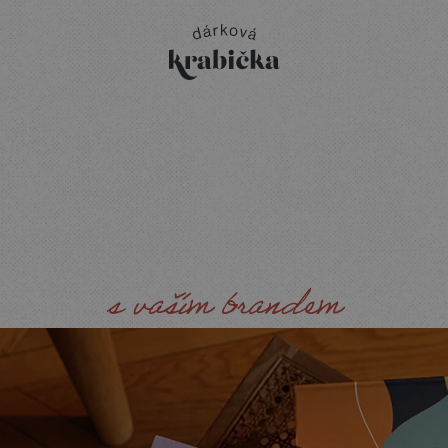
BIČKY
A
TEXTILNÍ
O
s vaším brandem