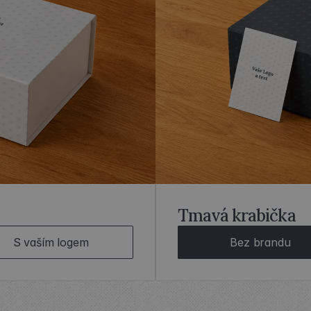
Tmavá krabička
S vaším logem
Bez brandu
DESIGNOVÉ
KRABIČKY