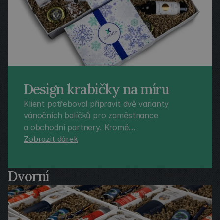
Design krabičky na míru
Klient potřeboval připravit dvě varianty
vánočních balíčků pro zaměstnance
a obchodní partnery. Kromě
reprezentativního vzhledu bylo důležité i to,
Zobrazit dárek
aby se při rozdávání daly okamžitě rozlišit.
Proto jsme navrhli vlastní design krabiček,
Dvorní
barevně odlišili jednotlivé varianty a doplnili je
o odnosové tašky s logem. Výsledkem nebyly
jen hezké balíčky, ale řešení, které usnadnilo
organizaci celé zakázky.