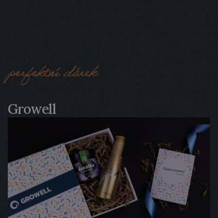
perfektní dárek
PRO
KAŽDÝ
EVENT
Growell