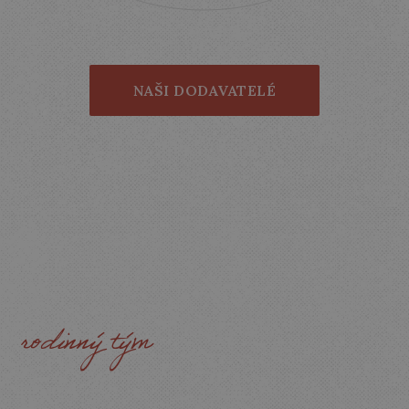
NAŠI DODAVATELÉ
ZA
DÁRKOVOU
KRABIČKOU
STOJÍ
rodinný tým