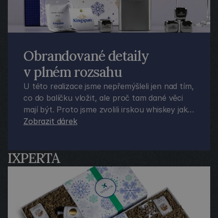
Obrandované detaily 
v plném rozsahu
U této realizace jsme nepřemýšleli jen nad tím,
co do balíčku vložit, ale proč tam dané věci
mají být. Proto jsme zvolili irskou whiskey jako
odkaz na původ společnosti, připravili
Zobrazit dárek
obrandované produkty a osobní přání umístili
doprostřed balíčku tak, aby bylo první věcí,
IXPERTA
kterou obdarovaný po otevření uvidí. Chtěli
jsme, aby celý dárek působil jako jeden
promyšlený celek a skutečně reprezentoval
značku klienta.