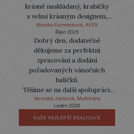
krásně naskládaný, krabičky
s velmi krásným designem,
Monika Formánková, AVEX
jsme moc spokojeni.
Říjen 2025
Dobrý den, dodatečně
děkujeme za perfektní
zpracování a dodání
požadovaných vánočních
balíčků.
Těšíme se na další spolupráci.
Veronika Janková, Multitrans
Leden 2026
Pohodové a klidné svátky,
NAŠE NEJLEPŠÍ REALIZACE
hodně spokojených zákazníků
a hlavně hodně zdraví Vám