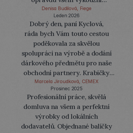
Denisa Budilová, Fiege
úsměv na tváři.
Leden 2026
Dobrý den, paní Kyclová,
Děkuji Vám za skvělou
ráda bych Vám touto cestou
spolupráci, perfektní
poděkovala za skvělou
komunikaci, flexibilitu, pomoc
spolupráci na výrobě a dodání
s mými náročnými požadavky
dárkového předmětu pro naše
a obecně za celý špičkový
obchodní partnery. Krabičky
proces od nápadu po doručení.
jsou skvělé. Výsledek splnil naše
Marcela Jiroudková, CEMEX
Prosinec 2025
očekávání jak po stránce
Profesionální práce, skvělá
kvality, tak po stránce designu,
domluva na všem a perfektní
a velmi oceňujeme
výrobky od lokálních
Vaši profesionalitu a vstřícnost
dodavatelů. Objednané balíčky
během celého procesu.