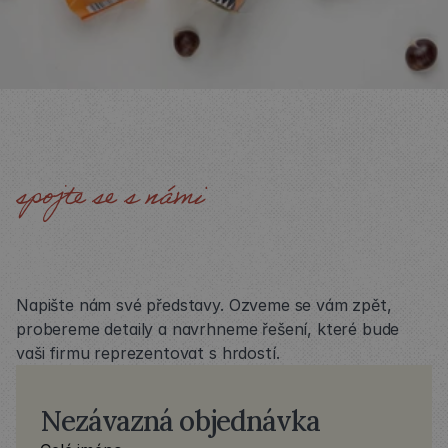
spojte se s námi
POJĎME
SPOLEČNĚ
VYBRAT
NEJLEPŠÍ
ŘEŠENÍ
Napište nám své představy. Ozveme se vám zpět, 
probereme detaily a navrhneme řešení, které bude 
vaši firmu reprezentovat s hrdostí.
Nezávazná objednávka