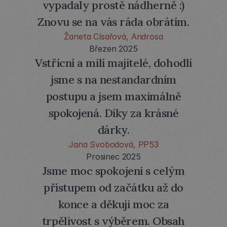
vypadaly prostě nádherně :)
Děkujeme také za dodržení
Znovu se na vás ráda obrátím.
domluveného termínu
Žaneta Císařová, Androsa
a flexibilitu při řešení detailů.
Březen 2025
Vstřícní a milí majitelé, dohodli
Věříme, že tento dárkový
jsme s na nestandardním
předmět přispěje k posílení
postupu a jsem maximálně
našich obchodních vztahů.
spokojená. Díky za krásné
dárky.
Jana Svobodová, PP53
Prosinec 2025
Jsme moc spokojeni s celým
přístupem od začátku až do
konce a děkuji moc za
trpělivost s výběrem. Obsah