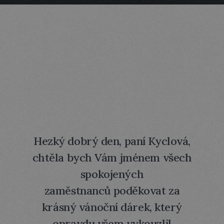
Hezký dobrý den, paní Kyclová,
chtěla bych Vám jménem všech
spokojených
zaměstnanců poděkovat za
krásný vánoční dárek, který
opravdu všem vykouzlil