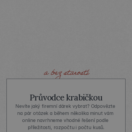
NAVRHNEME
BALÍČKY
I
BRANDING
KRABIČKY.
ŘEŠENÍ
NA
KLÍČ.
a bez starostí
Průvodce krabičkou
Nevíte jaký firemní dárek vybrat? Odpovězte 
na pár otázek a během několika minut vám 
online navrhneme vhodné řešení podle 
příležitosti, rozpočtu i počtu kusů.