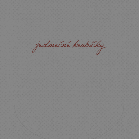
přeji za celou naši firmu.
jedinečné krabičky
LADÍ
BARVOU,
CHUTÍ
A
VZÁJEMNĚ
SE
DOPLŇUJÍ.
PROSTĚ
FUNGUJÍ.