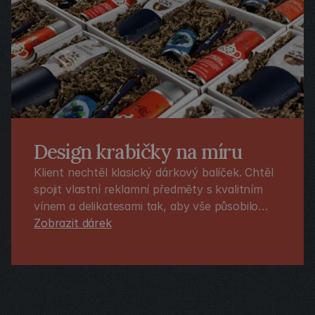
Design krabičky na míru
Klient nechtěl klasický dárkový balíček. Chtěl
spojit vlastní reklamní předměty s kvalitním
vínem a delikatesami tak, aby vše působilo
elegantně a přirozeně. Celý koncept jsme
Zobrazit dárek
proto sladili do firemních barev a hledali
rovnováhu mezi brandingem a estetikou.
Výsledkem nebyla směs produktů, ale
reprezentativní firemní dárek, kde do sebe
všechno zapadalo.