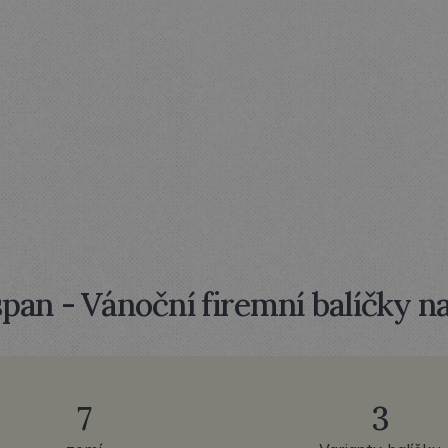
ŮŽE
VYPADAT
SPOLUP
PRAXI?
pan - Vánoční firemní balíčky n
7
3