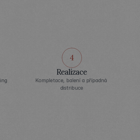
CE
4
Realizace
ng 
Kompletace, balení a případná 
distribuce