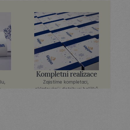
Kompletní realizace
u, 
Zajistíme kompletaci, 
 
skladování i distribuci balíčků