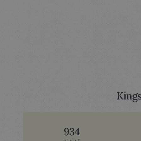
JAK
M
Kings
934