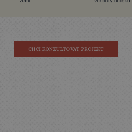
zemí
Varianty balíčku
CHCI KONZULTOVAT PROJEKT
ÍČEK
NAVRHNEME
OD
Z