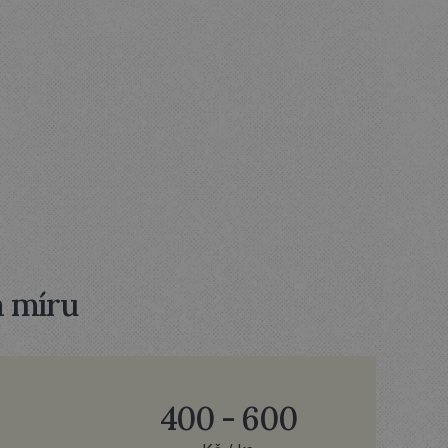
RÁCE
V
a míru
400 - 600