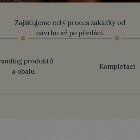
CO
PRO
VÁS
NAVRHNEM
Zajišťujeme celý proces zakázky od
návrhu až po předání.
randing produktů
Kompletaci
a obalu