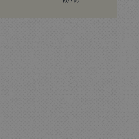
Kč / ks
A
DO