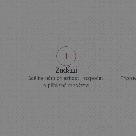
J
1
Zadání
Sdělíte nám příležitost, rozpočet 
Připra
a přibližné množství