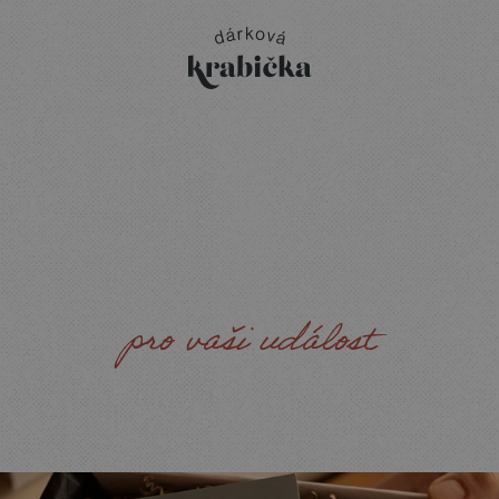
INDIVIDUÁLNÍ
DÁRE
pro vaši událost