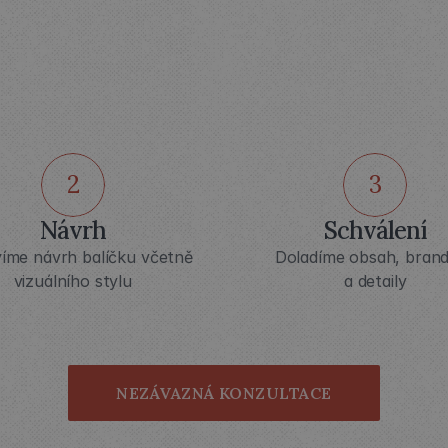
AK
PROBÍHÁ
SPOLUPRÁ
2
3
Návrh
Schválení
víme návrh balíčku včetně 
Doladíme obsah, brandi
vizuálního stylu
a detaily
NEZÁVAZNÁ KONZULTACE