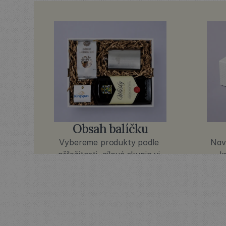
Obsah balíčku
Vybereme produkty podle 
Nav
příležitosti, cílové skupin yi 
k
rozpočtu