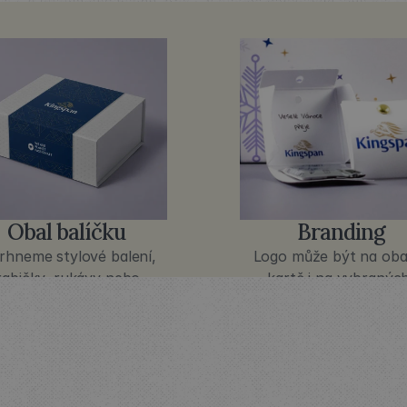
Obal balíčku
Branding
rhneme stylové balení, 
Logo může být na obal
rabičky, rukávy nebo 
kartě i na vybraných
textilní obaly.
produktech