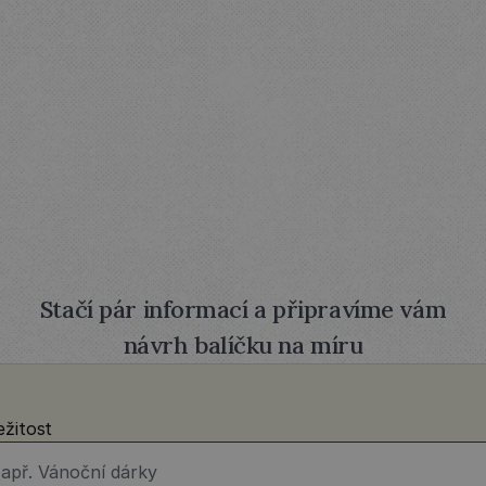
POŠLETE
NÁM
ZADÁNÍ
PROJEKTU
Stačí pár informací a připravíme vám
návrh balíčku na míru
ežitost